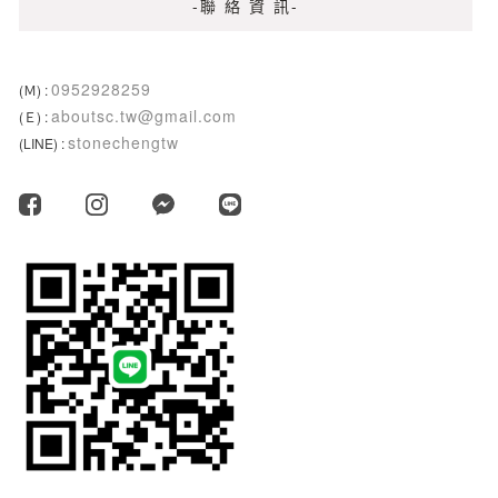
-聯 絡 資 訊-
0952928259
(Ｍ) :
aboutsc.tw@gmail.com
(Ｅ) :
stonechengtw
(LINE) :