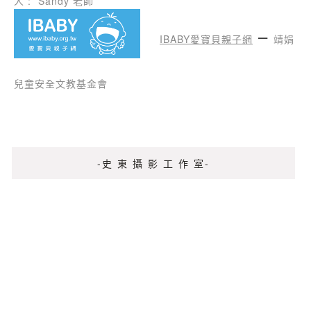
人 : Sandy 老師
–
IBABY
愛寶貝親子
網
靖娟
兒童安全文教基金會
-史 東 攝 影 工 作 室-