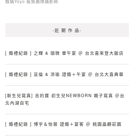
婚攝Yoyo 鯊魚團隊攝影師
-近 期 作 品-
[ 婚禮紀錄 ] 之輝 & 珈微 單午宴 ＠ 台北喜來登大飯店
[ 婚禮紀錄 ] 亘倫 & 沛瑜 證婚＋午宴 ＠ 台北大直典華
[新生兒寫真] 吉的寶 初生兒NEWBORN 親子寫真 ＠台
北內湖自宅
[ 婚禮紀錄 ] 博宇＆怡蓉 證婚＋宴客 ＠ 桃園晶麒莊園