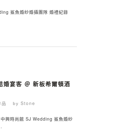
ding 鯊魚婚紗婚攝團隊 婚禮紀錄
 結婚宴客 ＠ 新板希爾頓酒
作品
Stone
by
時尚館 SJ Wedding 鯊魚婚紗
.