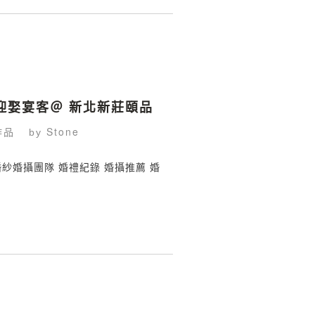
如 迎娶宴客＠ 新北新莊頤品
作品
Stone
by
鯊魚婚紗婚攝團隊 婚禮紀錄 婚攝推薦 婚