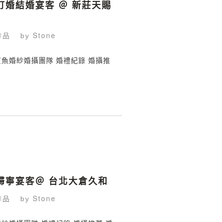
 訂婚結婚宴客 ＠ 新莊天賜
作品
Stone
by
g 鯊魚婚紗婚攝團隊 婚禮紀錄 婚攝推
元 歸寧宴客＠ 台北大倉久和
作品
Stone
by