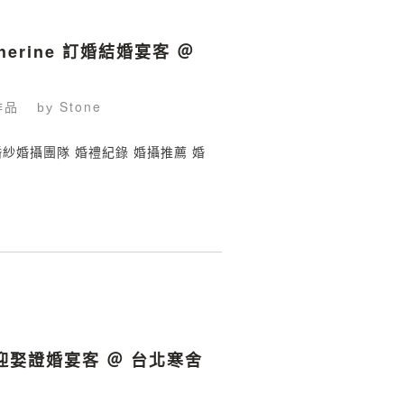
therine 訂婚結婚宴客 ＠
作品
Stone
by
鯊魚婚紗婚攝團隊 婚禮紀錄 婚攝推薦 婚
.
 迎娶證婚宴客 ＠ 台北寒舍