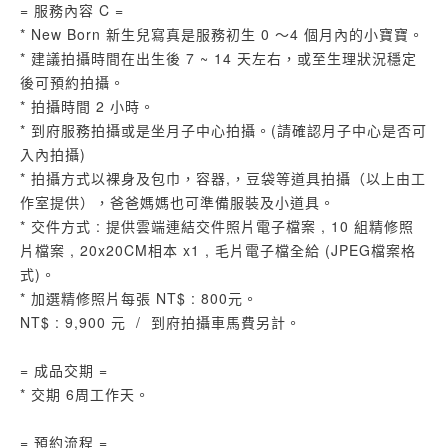
= 服務內容 C =
* New Born 新生兒寫真是服務初生 0 ～4 個月內的小寶寶。
* 建議拍攝時間在出生後 7 ~ 14 天左右，或至生理狀況穩定
後可預約拍攝。
* 拍攝時間 2 小時。
* 到府服務拍攝或是坐月子中心拍攝。(請確認月子中心是否可
入內拍攝)
* 拍攝方式以裸身及包巾，容器,，豆袋等道具拍攝（以上由工
作室提供），爸爸媽媽也可準備服裝及小道具。
* 交件方式 : 提供雲端連結交件照片電子檔案 , 10 組精修照
片檔案 , 20x20CM相本 x1 , 毛片電子檔全給 (JPEG檔案格
式)。
* 加選精修照片每張 NT$ : 800元。
NT$ : 9,900 元 / 到府拍攝車馬費另計。
= 成品交期 =
* 交期 6周工作天。
= 預約流程 =