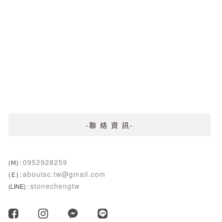
-聯 絡 資 訊-
0952928259
(Ｍ) :
aboutsc.tw@gmail.com
(Ｅ) :
stonechengtw
(LINE) :