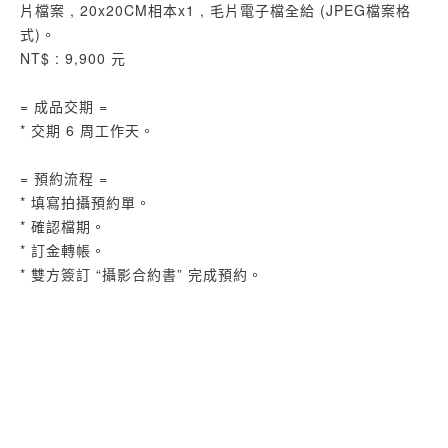
片檔案 , 20x20CM相本x1 , 毛片電子檔全給 (JPEG檔案格
式)。
NT$ : 9,900 元
= 成品交期 =
* 交期 6 周工作天。
= 預約流程 =
* 填寫拍攝預約單。
* 確認檔期。
* 訂金轉帳。
* 雙方簽訂 “攝影合約書” 完成預約。