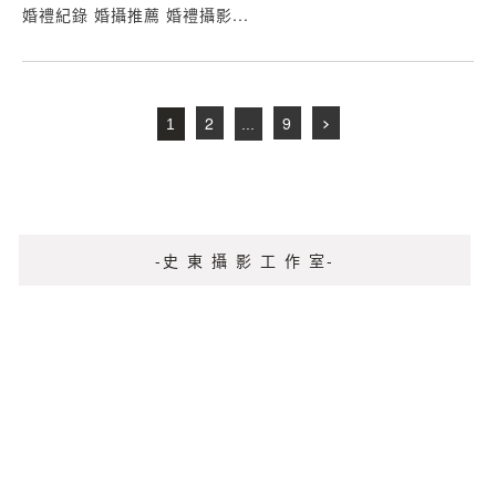
婚禮紀錄 婚攝推薦 婚禮攝影...
2
9
1
...
-史 東 攝 影 工 作 室-