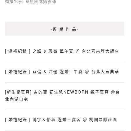
婚攝Yoyo 鯊魚團隊攝影師
-近 期 作 品-
[ 婚禮紀錄 ] 之輝 & 珈微 單午宴 ＠ 台北喜來登大飯店
[ 婚禮紀錄 ] 亘倫 & 沛瑜 證婚＋午宴 ＠ 台北大直典華
[新生兒寫真] 吉的寶 初生兒NEWBORN 親子寫真 ＠台
北內湖自宅
[ 婚禮紀錄 ] 博宇＆怡蓉 證婚＋宴客 ＠ 桃園晶麒莊園