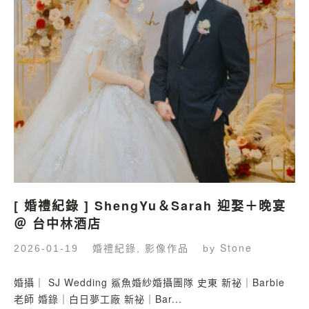
[ 婚禮紀錄 ] ShengYu＆Sarah 迎娶＋晚宴
＠ 台中林酒店
婚禮紀錄
影像作品
Stone
2026-01-19
,
by
婚攝｜ SJ Wedding 鯊魚婚紗婚攝團隊 史東 新祕｜Barbie
老師 婚錄｜白日夢工廠 新祕｜Bar...