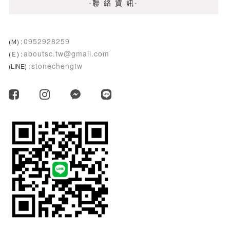
-聯 絡 資 訊-
0952928259
(Ｍ) :
aboutsc.tw@gmail.com
(Ｅ) :
stonechengtw
(LINE) :