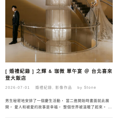
[ 婚禮紀錄 ] 之輝 & 珈微 單午宴 ＠ 台北喜來
登大飯店
婚禮紀錄
影像作品
Stone
2026-07-01
,
by
男生秘密地安排了一個慶生活動， 當二進開始時畫面就此展
開， 愛人和被愛的故事是幸福， 整個世界被溫暖了起來。 ...