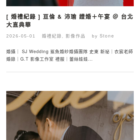
[ 婚禮紀錄 ] 亘倫 & 沛瑜 證婚＋午宴 ＠ 台北
大直典華
婚禮紀錄
影像作品
Stone
2026-05-01
,
by
婚攝｜ SJ Wedding 鯊魚婚紗婚攝團隊 史東 新祕｜衣宸老師
婚錄｜G.T 影像工作室 禮服｜蕾絲娃娃...