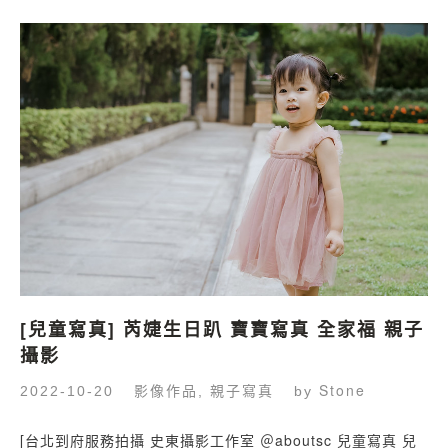
[兒童寫真] 芮婕生日趴 寶寶寫真 全家福 親子
攝影
影像作品
親子寫真
Stone
2022-10-20
,
by
[台北到府服務拍攝 史東攝影工作室 ＠aboutsc 兒童寫真 兒