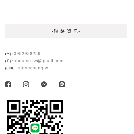
-聯 絡 資 訊-
0952928259
(Ｍ) :
aboutsc.tw@gmail.com
(Ｅ) :
stonechengtw
(LINE) :