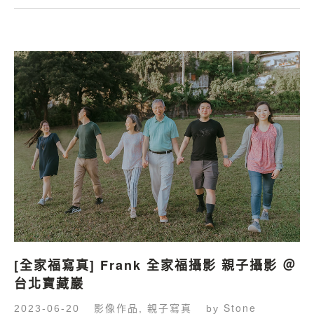
[全家福寫真] Frank 全家福攝影 親子攝影 ＠
台北寶藏巖
影像作品
親子寫真
Stone
2023-06-20
,
by