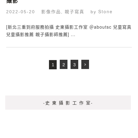
攝影
影像作品
親子寫真
Stone
2022-05-20
,
by
[新北三重到府服務拍攝 史東攝影工作室 ＠aboutsc 兒童寫真
兒童攝影推薦 親子攝影師推薦] ​​​​​...
2
3
1
-史 東 攝 影 工 作 室-