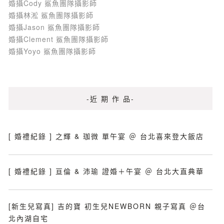
婚攝Cody 鯊魚團隊攝影師
婚攝林淞 鯊魚團隊攝影師
婚攝Jason 鯊魚團隊攝影師
婚攝Clement 鯊魚團隊攝影師
婚攝Yoyo 鯊魚團隊攝影師
-近 期 作 品-
[ 婚禮紀錄 ] 之輝 & 珈微 單午宴 ＠ 台北喜來登大飯店
[ 婚禮紀錄 ] 亘倫 & 沛瑜 證婚＋午宴 ＠ 台北大直典華
[新生兒寫真] 吉的寶 初生兒NEWBORN 親子寫真 ＠台
北內湖自宅